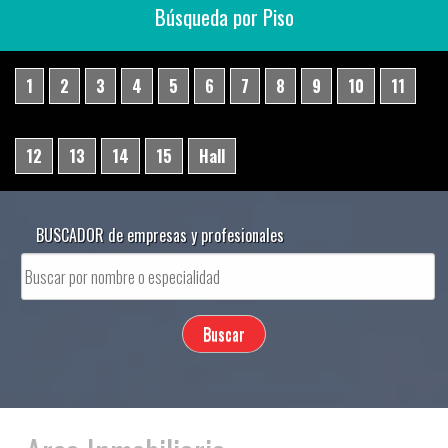
Búsqueda por Piso
1
2
3
4
5
6
7
8
9
10
11
12
13
14
15
Hall
BUSCADOR de empresas y profesionales