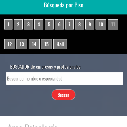
Búsqueda por Piso
1
2
3
4
5
6
7
8
9
10
11
12
13
14
15
Hall
BUSCADOR de empresas y profesionales