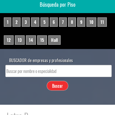
Búsqueda por Piso
1
2
3
4
5
6
7
8
9
10
11
12
13
14
15
Hall
BUSCADOR de empresas y profesionales