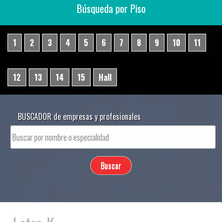
Búsqueda por Piso
1
2
3
4
5
6
7
8
9
10
11
12
13
14
15
Hall
BUSCADOR de empresas y profesionales