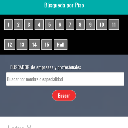
Búsqueda por Piso
1
2
3
4
5
6
7
8
9
10
11
12
13
14
15
Hall
BUSCADOR de empresas y profesionales