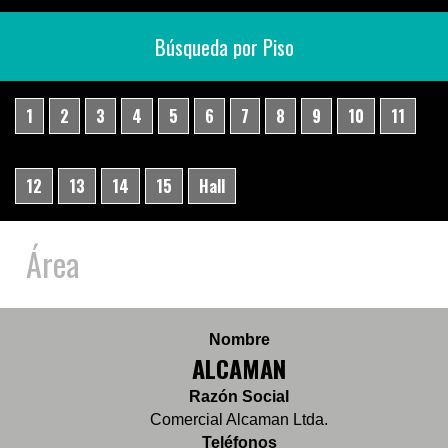
Búsqueda por Piso
1
2
3
4
5
6
7
8
9
10
11
12
13
14
15
Hall
Área
Nombre
ALCAMAN
Razón Social
Comercial Alcaman Ltda.
Teléfonos