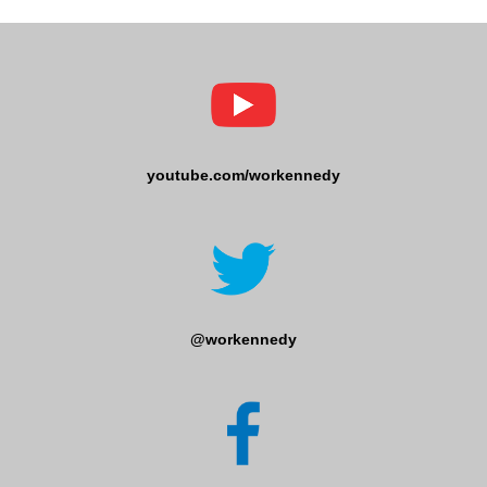
youtube.com/workennedy
@workennedy