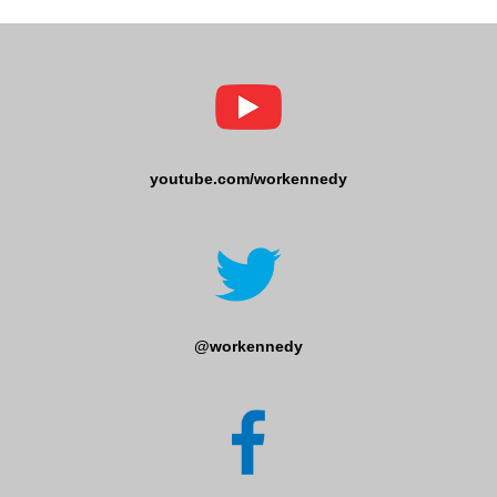
youtube.com/workennedy
@workennedy