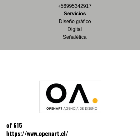
+56995342917
Servicios
Diseño gráfico
Digital
Señalética
of 615
https://www.openart.cl/