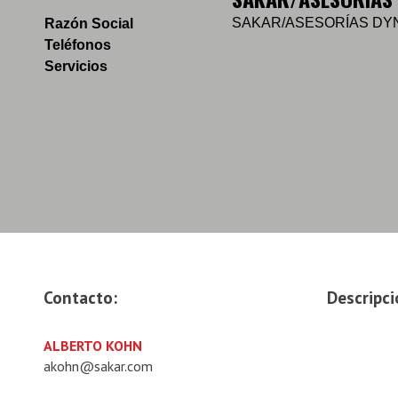
SAKAR/ASESORÍAS DY
Razón Social
Teléfonos
Servicios
Contacto:
Descripci
ALBERTO KOHN
akohn@sakar.com