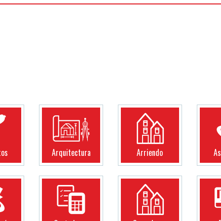
tos
Arquitectura
Arriendo
As