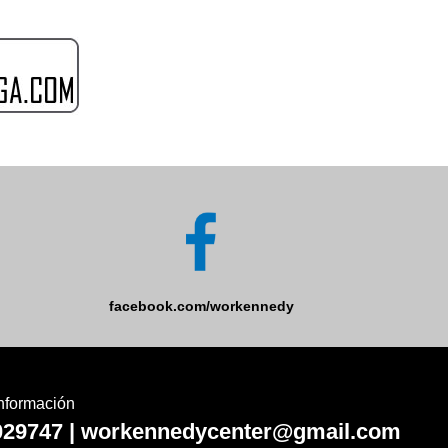
facebook.com/workennedy
nformación
029747 | workennedycenter@gmail.com