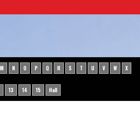
M
N
O
P
Q
R
S
T
U
V
W
X
13
14
15
Hall