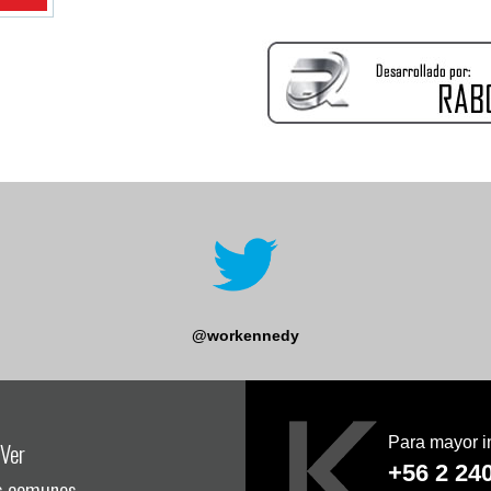
@workennedy
Para mayor i
Ver
+56 2 24
s comunes