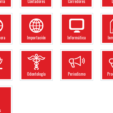
oría
Contadores
Corredores
dora
Importación
Informática
Inm
a
Odontología
Periodismo
Pro
s