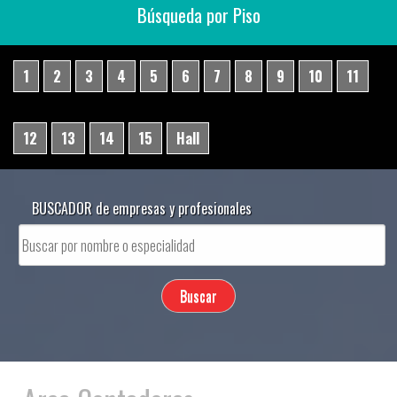
Búsqueda por Piso
1
2
3
4
5
6
7
8
9
10
11
12
13
14
15
Hall
BUSCADOR de empresas y profesionales