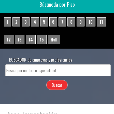
Búsqueda por Piso
1
2
3
4
5
6
7
8
9
10
11
12
13
14
15
Hall
BUSCADOR de empresas y profesionales