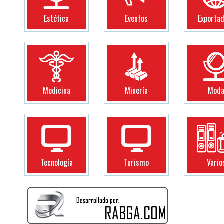
Estética
Eventos
Exporta
Medicina
Minería
Mod
Tecnología
Turismo
Vario