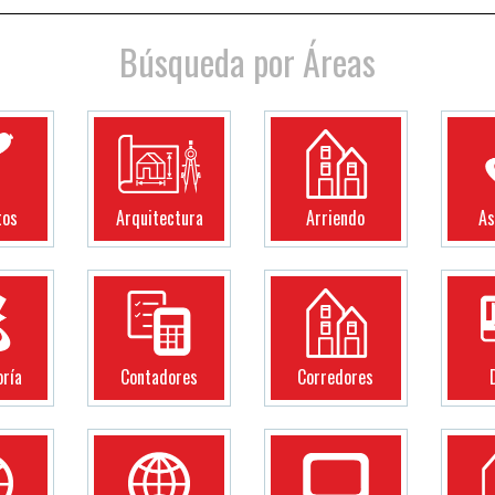
Búsqueda por Áreas
tos
Arquitectura
Arriendo
As
oría
Contadores
Corredores