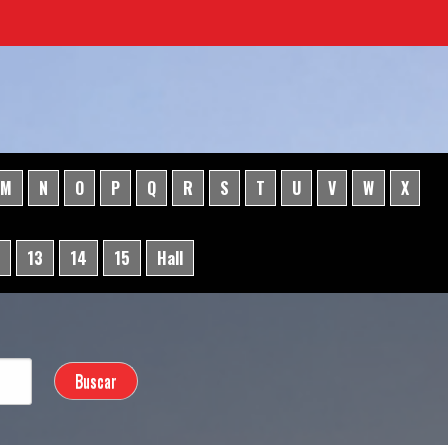
M
N
O
P
Q
R
S
T
U
V
W
X
13
14
15
Hall