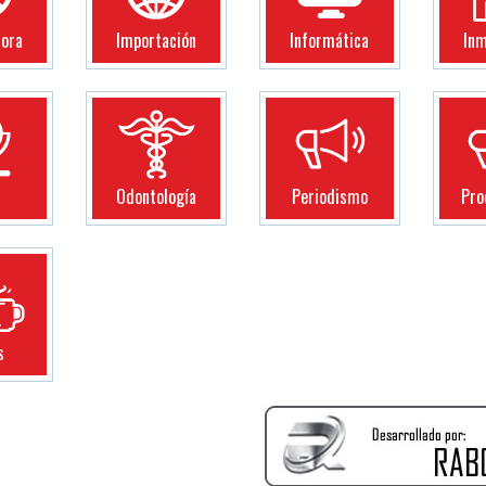
dora
Importación
Informática
Inm
a
Odontología
Periodismo
Pro
s