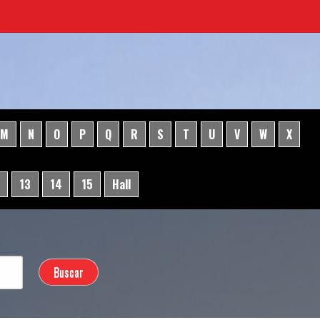
M
N
O
P
Q
R
S
T
U
V
W
X
13
14
15
Hall