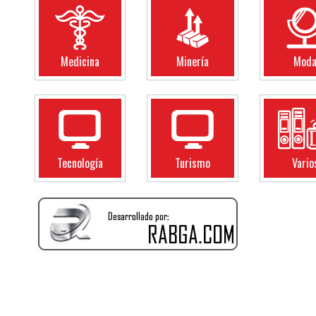
Medicina
Minería
Mod
Tecnología
Turismo
Vario