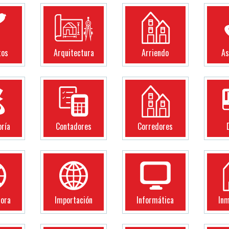
tos
Arquitectura
Arriendo
As
oría
Contadores
Corredores
dora
Importación
Informática
Inm