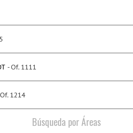
15
OT
- Of. 1111
 Of. 1214
Búsqueda por Áreas