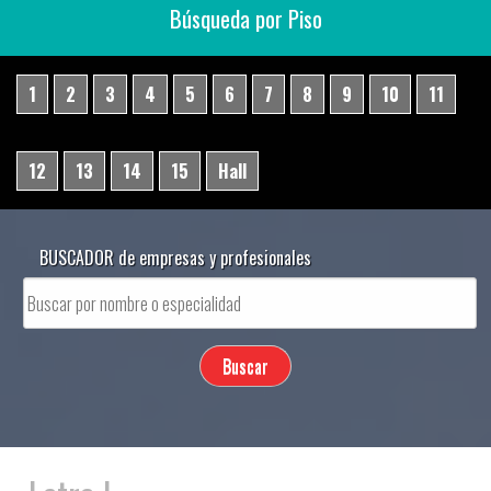
Búsqueda por Piso
1
2
3
4
5
6
7
8
9
10
11
12
13
14
15
Hall
BUSCADOR de empresas y profesionales