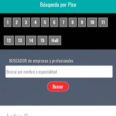
Búsqueda por Piso
1
2
3
4
5
6
7
8
9
10
11
12
13
14
15
Hall
BUSCADOR de empresas y profesionales