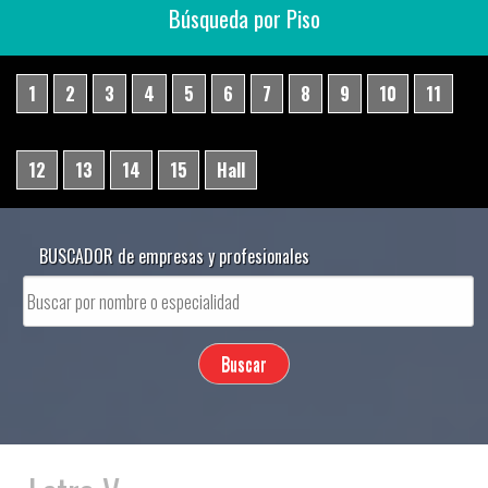
Búsqueda por Piso
1
2
3
4
5
6
7
8
9
10
11
12
13
14
15
Hall
BUSCADOR de empresas y profesionales