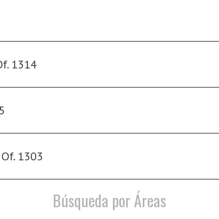
Of. 1314
15
- Of. 1303
Búsqueda por Áreas