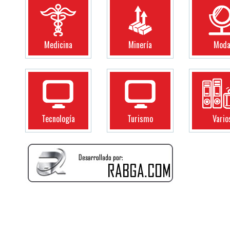
Medicina
Minería
Mod
Tecnología
Turismo
Vario