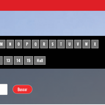
M
N
O
P
Q
R
S
T
U
V
W
X
13
14
15
Hall