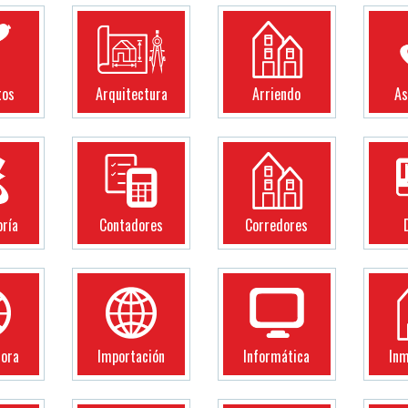
tos
Arquitectura
Arriendo
As
oría
Contadores
Corredores
dora
Importación
Informática
Inm