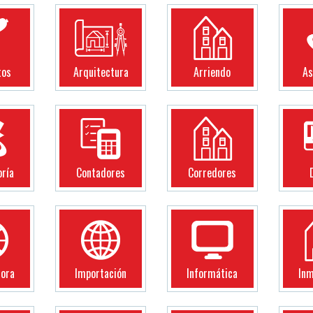
tos
Arquitectura
Arriendo
As
oría
Contadores
Corredores
dora
Importación
Informática
Inm