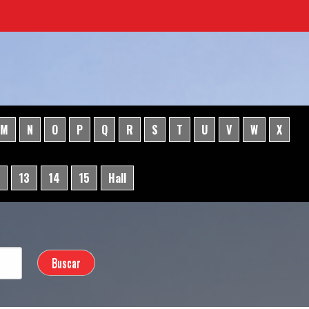
M
N
O
P
Q
R
S
T
U
V
W
X
13
14
15
Hall