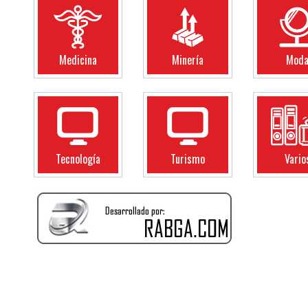
Medicina
Minería
Mod
Tecnología
Turismo
Vario