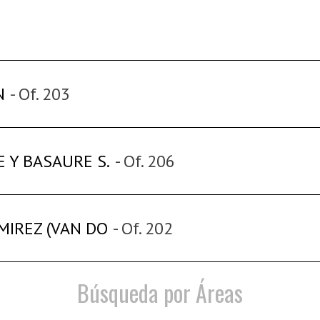
N
- Of. 203
 Y BASAURE S.
- Of. 206
MIREZ (VAN DO
- Of. 202
Búsqueda por Áreas