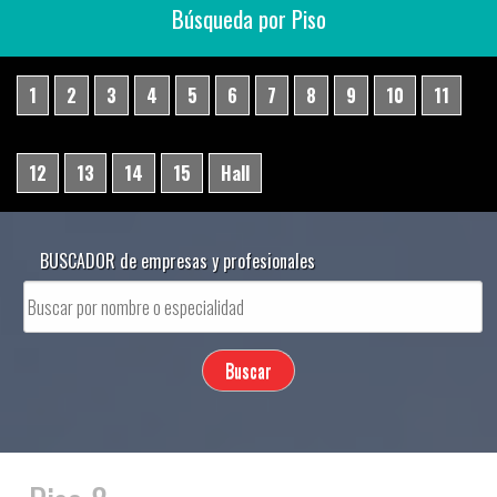
Búsqueda por Piso
1
2
3
4
5
6
7
8
9
10
11
12
13
14
15
Hall
BUSCADOR de empresas y profesionales