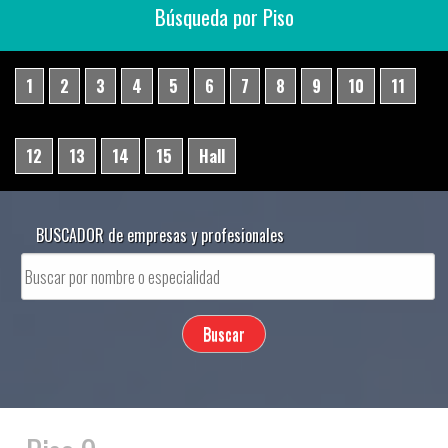
Búsqueda por Piso
1
2
3
4
5
6
7
8
9
10
11
12
13
14
15
Hall
BUSCADOR de empresas y profesionales