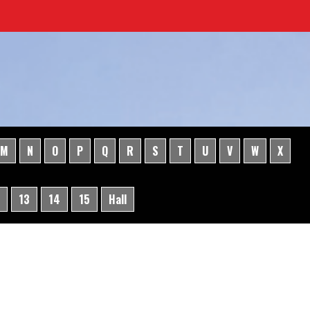
M
N
O
P
Q
R
S
T
U
V
W
X
13
14
15
Hall