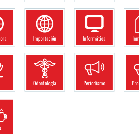
dora
Importación
Informática
Inm
a
Odontología
Periodismo
Pro
s