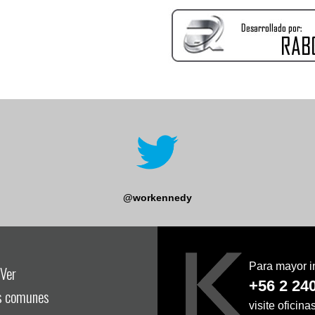
@workennedy
Para mayor i
Ver
+56 2 24
s comunes
visite oficin