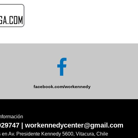
facebook.com/workennedy
nformación
029747 | workennedycenter@gmail.com
as en Av. Presidente Kennedy 5600, Vitacura, Chile