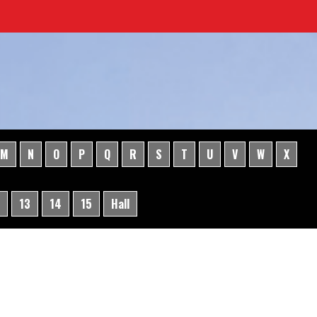
M
N
O
P
Q
R
S
T
U
V
W
X
13
14
15
Hall