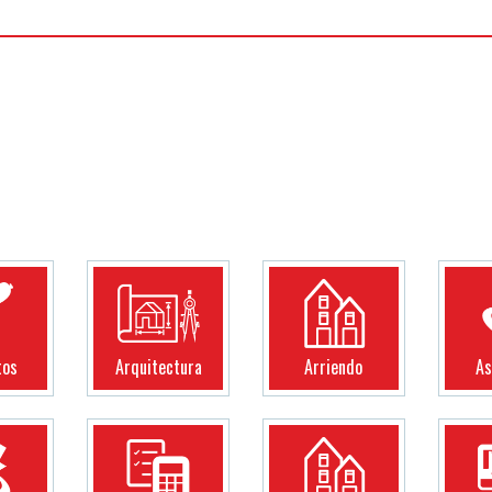
tos
Arquitectura
Arriendo
As