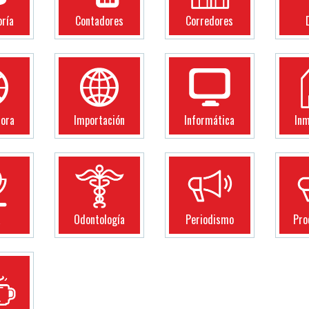
oría
Contadores
Corredores
dora
Importación
Informática
Inm
a
Odontología
Periodismo
Pro