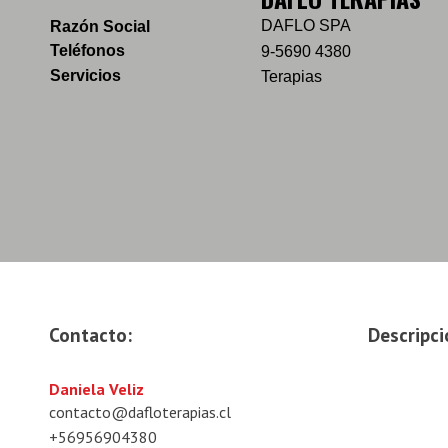
DAFLO SPA
Razón Social
Teléfonos
9-5690 4380
Servicios
Terapias
Contacto:
Descripci
Daniela Veliz
contacto@dafloterapias.cl
+56956904380