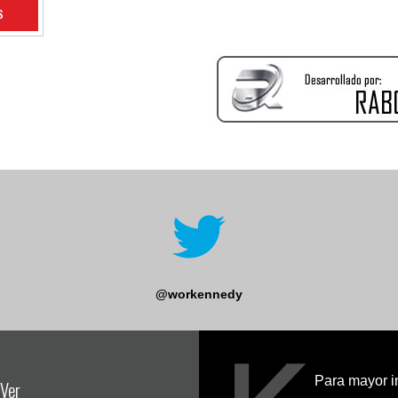
s
@workennedy
Para mayor i
Ver