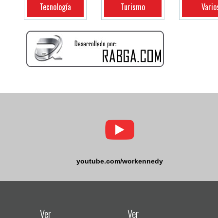
Tecnología
Turismo
Vario
youtube.com/workennedy
Ver
Ver