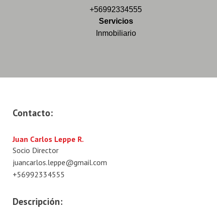
+56992334555
Servicios
Inmobiliario
Contacto:
Juan Carlos Leppe R.
Socio Director
juancarlos.leppe@gmail.com
+56992334555
Descripción: