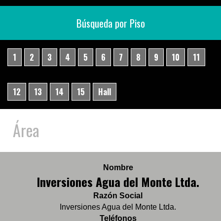
Búsqueda por Piso
1
2
3
4
5
6
7
8
9
10
11
12
13
14
15
Hall
Área
Nombre
Inversiones Agua del Monte Ltda.
Razón Social
Inversiones Agua del Monte Ltda.
Teléfonos