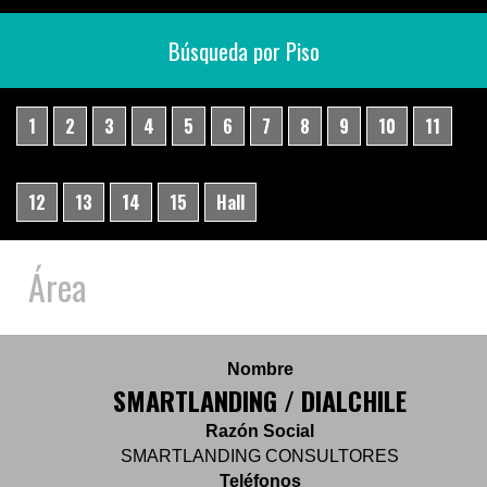
Búsqueda por Piso
1
2
3
4
5
6
7
8
9
10
11
12
13
14
15
Hall
Área
Nombre
SMARTLANDING / DIALCHILE
Razón Social
SMARTLANDING CONSULTORES
Teléfonos