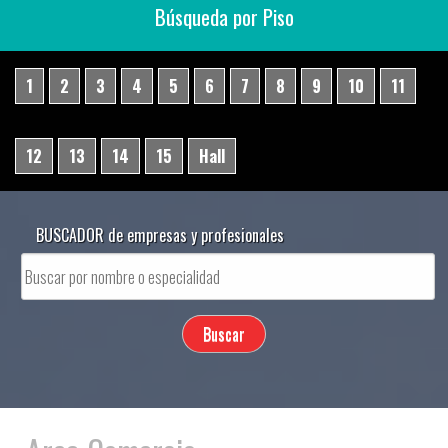
Búsqueda por Piso
1
2
3
4
5
6
7
8
9
10
11
12
13
14
15
Hall
BUSCADOR de empresas y profesionales