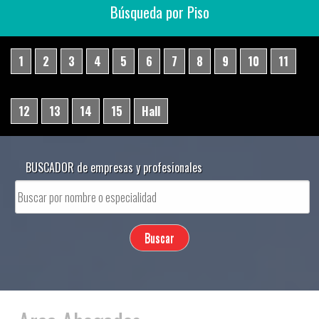
Búsqueda por Piso
1
2
3
4
5
6
7
8
9
10
11
12
13
14
15
Hall
BUSCADOR de empresas y profesionales