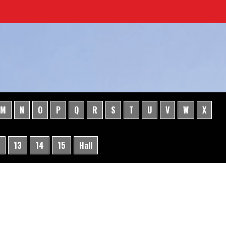
M
N
O
P
Q
R
S
T
U
V
W
X
13
14
15
Hall