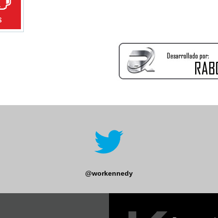
s
@workennedy