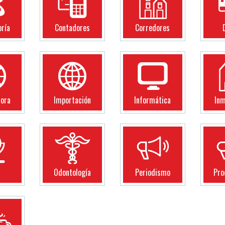
oría
Contadores
Corredores
dora
Importación
Informática
Inm
a
Odontología
Periodismo
Pro