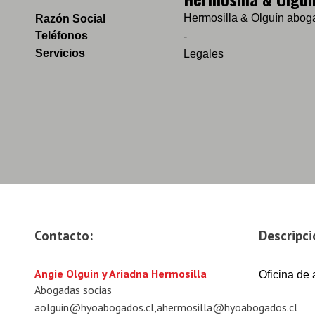
Hermosilla & Olguín abog
Razón Social
Teléfonos
-
Servicios
Legales
Contacto:
Descripci
Angie Olguin y Ariadna Hermosilla
Oficina de 
Abogadas socias
aolguin@hyoabogados.cl,ahermosilla@hyoabogados.cl