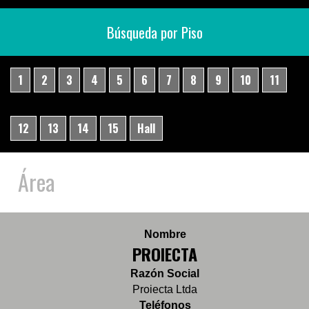
Búsqueda por Piso
1
2
3
4
5
6
7
8
9
10
11
12
13
14
15
Hall
Área
Nombre
PROIECTA
Razón Social
Proiecta Ltda
Teléfonos