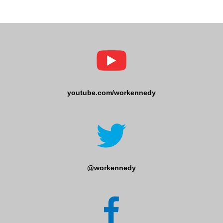
youtube.com/workennedy
@workennedy