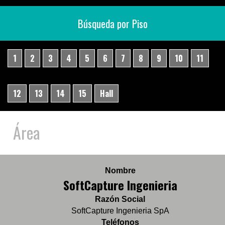
Búsqueda por Piso
1
2
3
4
5
6
7
8
9
10
11
12
13
14
15
Hall
Área
Nombre
SoftCapture Ingenieria
Razón Social
SoftCapture Ingenieria SpA
Teléfonos