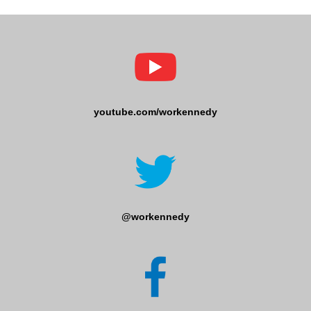
youtube.com/workennedy
@workennedy