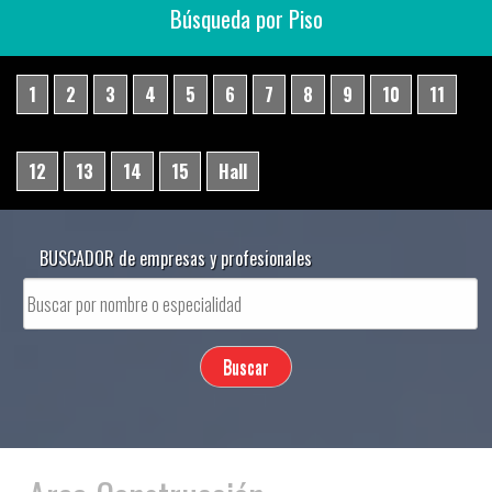
Búsqueda por Piso
1
2
3
4
5
6
7
8
9
10
11
12
13
14
15
Hall
BUSCADOR de empresas y profesionales