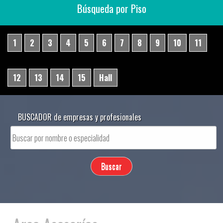
Búsqueda por Piso
1
2
3
4
5
6
7
8
9
10
11
12
13
14
15
Hall
BUSCADOR de empresas y profesionales