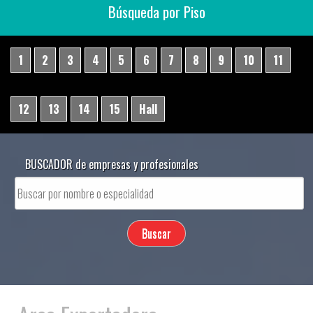
Búsqueda por Piso
1
2
3
4
5
6
7
8
9
10
11
12
13
14
15
Hall
BUSCADOR de empresas y profesionales