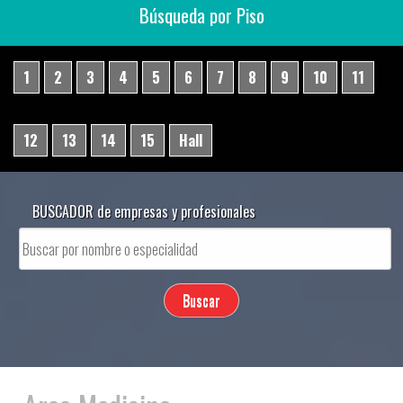
Búsqueda por Piso
1
2
3
4
5
6
7
8
9
10
11
12
13
14
15
Hall
BUSCADOR de empresas y profesionales