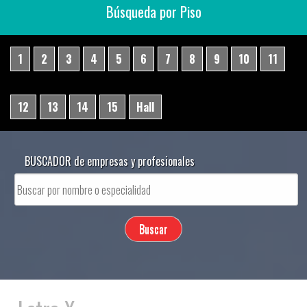
Búsqueda por Piso
1
2
3
4
5
6
7
8
9
10
11
12
13
14
15
Hall
BUSCADOR de empresas y profesionales