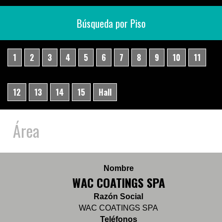
Búsqueda por Piso
1
2
3
4
5
6
7
8
9
10
11
12
13
14
15
Hall
Área
Nombre
WAC COATINGS SPA
Razón Social
WAC COATINGS SPA
Teléfonos