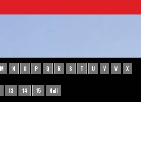
M
N
O
P
Q
R
S
T
U
V
W
X
13
14
15
Hall