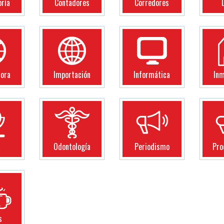
oría
Contadores
Corredores
dora
Importación
Informática
Inm
a
Odontología
Periodismo
Pro
s