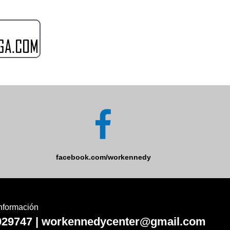
facebook.com/workennedy
nformación
029747 | workennedycenter@gmail.com