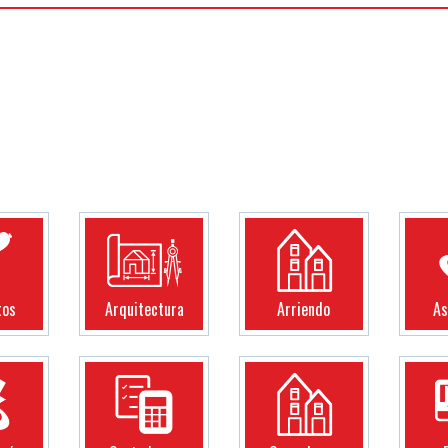
tos
Arquitectura
Arriendo
As