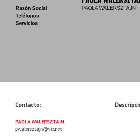
PAOLA WALERSZTAJN
Razón Social
Teléfonos
Servicios
Contacto:
Descripci
PAOLA WALERSZTAJN
pwalersztajn@vtr.net