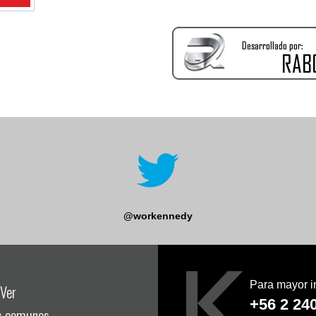
@workennedy
Para mayor i
Ver
+56 2 24
s comunes