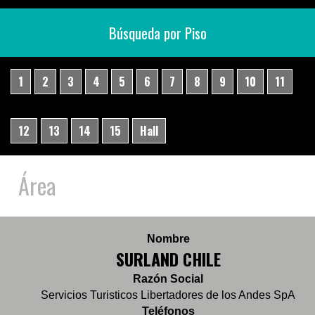
Búsqueda por Piso
1
2
3
4
5
6
7
8
9
10
11
12
13
14
15
Hall
Área
Nombre
SURLAND CHILE
Razón Social
Servicios Turisticos Libertadores de los Andes SpA
Teléfonos